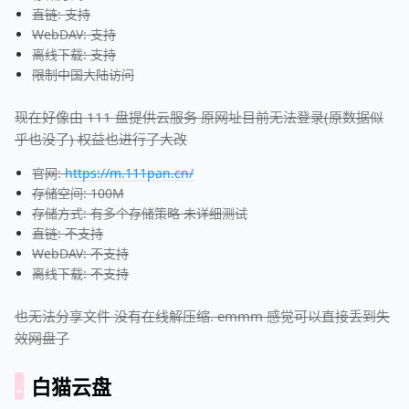
直链: 支持
WebDAV: 支持
离线下载: 支持
限制中国大陆访问
现在好像由 111 盘提供云服务 原网址目前无法登录(原数据似
乎也没了) 权益也进行了大改
官网:
https://m.111pan.cn/
存储空间: 100M
存储方式: 有多个存储策略 未详细测试
直链: 不支持
WebDAV: 不支持
离线下载: 不支持
也无法分享文件 没有在线解压缩. emmm 感觉可以直接丢到失
效网盘了
白猫云盘