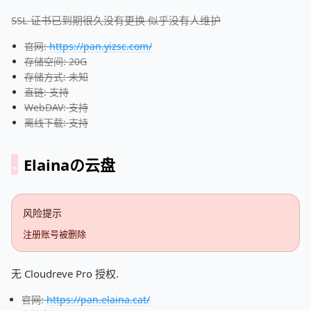
SSL 证书已到期很久没有更换 似乎没有人维护
官网:
https://pan.yizsc.com/
存储空间: 20G
存储方式: 未知
直链: 支持
WebDAV: 支持
离线下载: 支持
Elainaの云盘
风险提示
注册账号被删除
无 Cloudreve Pro 授权.
官网:
https://pan.elaina.cat/