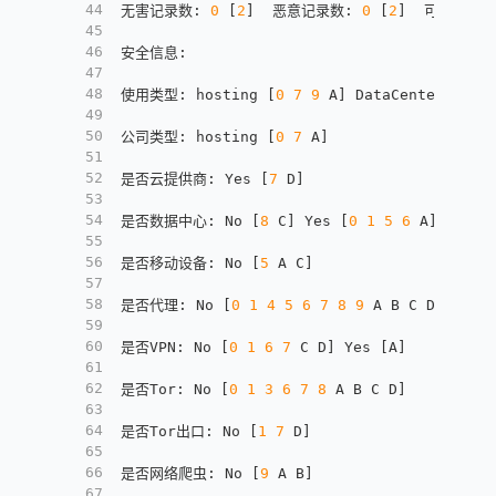
44
无害记录数
:
0
[
2
]
  恶意记录数
:
0
[
2
]
  可疑记录
45
46
安全信息
:
47
48
使用类型
:
 hosting 
[
0
7
9
 A
]
 DataCenter/WebH
49
50
公司类型
:
 hosting 
[
0
7
 A
]
51
52
是否云提供商
:
 Yes 
[
7
 D
]
53
54
是否数据中心
:
 No 
[
8
 C
]
 Yes 
[
0
1
5
6
 A
]
55
56
是否移动设备
:
 No 
[
5
 A C
]
57
58
是否代理
:
 No 
[
0
1
4
5
6
7
8
9
 A B C D
]
59
60
是否VPN
:
 No 
[
0
1
6
7
 C D
]
 Yes 
[
A
]
61
62
是否Tor
:
 No 
[
0
1
3
6
7
8
 A B C D
]
63
64
是否Tor出口
:
 No 
[
1
7
 D
]
65
66
是否网络爬虫
:
 No 
[
9
 A B
]
67