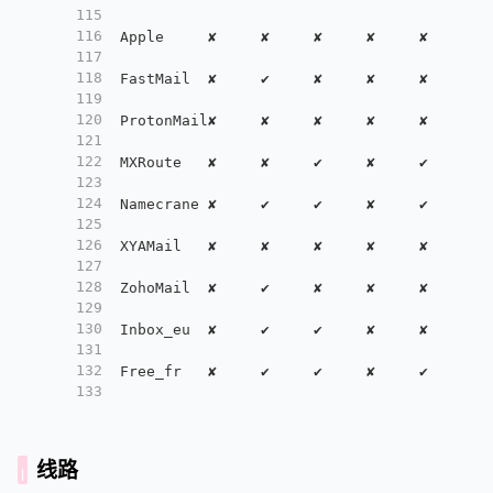
115
116
Apple     ✘     ✘     ✘     ✘     ✘     ✘ 
117
118
FastMail  ✘     ✔     ✘     ✘     ✘     ✘ 
119
120
ProtonMail✘     ✘     ✘     ✘     ✘     ✘ 
121
122
MXRoute   ✘     ✘     ✔     ✘     ✔     ✘ 
123
124
Namecrane ✘     ✔     ✔     ✘     ✔     ✘ 
125
126
XYAMail   ✘     ✘     ✘     ✘     ✘     ✘ 
127
128
ZohoMail  ✘     ✔     ✘     ✘     ✘     ✘ 
129
130
Inbox_eu  ✘     ✔     ✔     ✘     ✘     ✘ 
131
132
Free_fr   ✘     ✔     ✔     ✘     ✔     ✘
133
线路