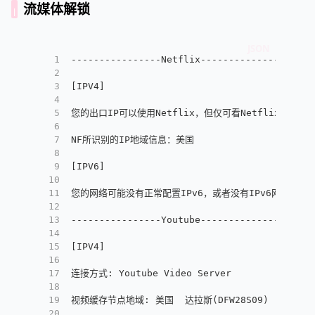
流媒体解锁
1
----------------Netflix-----------------
2
3
[
IPV4
]
4
5
您的出口IP可以使用Netflix，但仅可看Netflix自制剧
6
7
NF所识别的IP地域信息：美国
8
9
[
IPV6
]
10
11
您的网络可能没有正常配置IPv6，或者没有IPv6网络接入
12
13
----------------Youtube-----------------
14
15
[
IPV4
]
16
17
连接方式
:
 Youtube Video Server
18
19
视频缓存节点地域
:
 美国  达拉斯(DFW28S09)
20