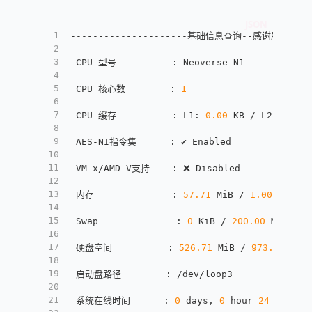
1
---------------------基础信息查询--感谢所有开源项目
2
3
 CPU 型号          
:
 Neoverse-N1
4
5
 CPU 核心数        
:
1
6
7
 CPU 缓存          
:
 L1
:
0.00
 KB / L2
:
0.00
 
8
9
 AES-NI指令集      
:
 ✔ Enabled
10
11
 VM-x/AMD-V支持    
:
 ❌ Disabled
12
13
 内存              
:
57.71
 MiB / 
1.00
 GiB
14
15
 Swap              
:
0
 KiB / 
200.00
 MiB
16
17
 硬盘空间          
:
526.71
 MiB / 
973.42
 MiB
18
19
 启动盘路径        
:
 /dev/loop3
20
21
 系统在线时间      
:
0
 days
,
0
 hour 
24
 min