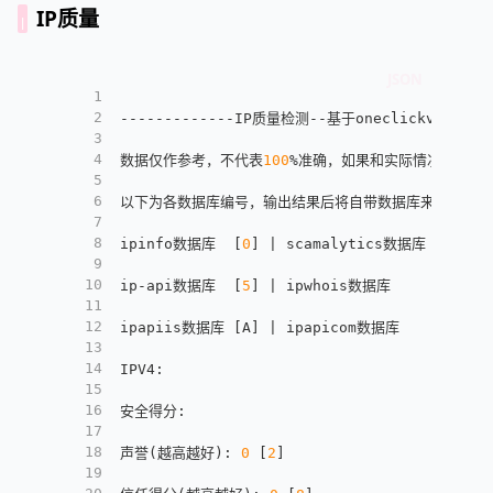
IP质量
1
2
-------------IP质量检测--基于oneclickvirt/sec
3
4
数据仅作参考，不代表
100
%准确，如果和实际情况不一致
5
6
以下为各数据库编号，输出结果后将自带数据库来源对应的
7
8
ipinfo数据库  
[
0
]
 | scamalytics数据库 
[
1
]
 | 
9
10
ip-api数据库  
[
5
]
 | ipwhois数据库     
[
6
]
 | 
11
12
ipapiis数据库 
[
A
]
 | ipapicom数据库    
[
B
]
 | 
13
14
IPV4
:
15
16
安全得分
:
17
18
声誉(越高越好)
:
0
[
2
]
19