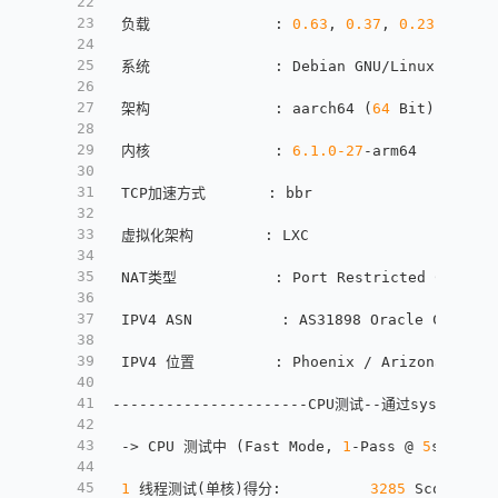
22
23
 负载              
:
0.63
,
0.37
,
0.23
24
25
 系统              
:
 Debian GNU/Linux 
11
 (bu
26
27
 架构              
:
 aarch64 (
64
 Bit)
28
29
 内核              
:
6.1
.0
-27
-arm64
30
31
 TCP加速方式       
:
 bbr
32
33
 虚拟化架构        
:
 LXC
34
35
 NAT类型           
:
 Port Restricted Cone
36
37
 IPV4 ASN          
:
 AS31898 Oracle Corpora
38
39
 IPV4 位置         
:
 Phoenix / Arizona / US
40
41
----------------------CPU测试--通过sysbench测试
42
43
 -> CPU 测试中 (Fast Mode
,
1
-Pass @ 
5
sec)
44
45
1
 线程测试(单核)得分
:
3285
 Scores