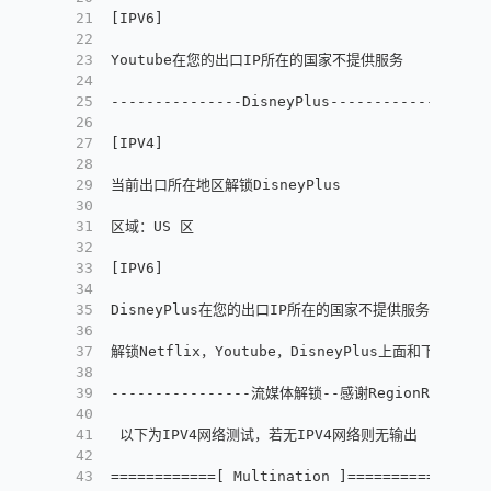
21
[
IPV6
]
22
23
Youtube在您的出口IP所在的国家不提供服务
24
25
---------------DisneyPlus---------------
26
27
[
IPV4
]
28
29
当前出口所在地区解锁DisneyPlus
30
31
区域：US 区
32
33
[
IPV6
]
34
35
DisneyPlus在您的出口IP所在的国家不提供服务
36
37
解锁Netflix，Youtube，DisneyPlus上面和下面
38
39
----------------流媒体解锁--感谢RegionRestrict
40
41
 以下为IPV4网络测试，若无IPV4网络则无输出
42
43
============
[
 Multination 
]
============