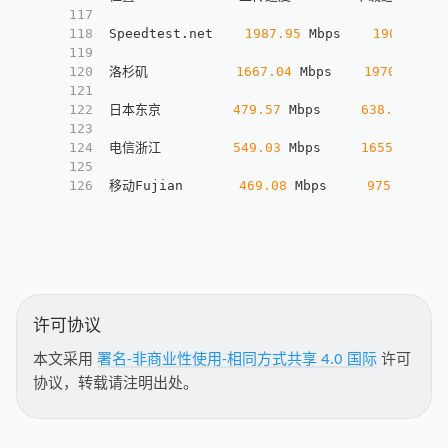
117
118
Speedtest.net    
1987.95
 Mbps    
1904.57
 M
119
120
洛杉矶           
1667.04
 Mbps    
1970.66
 Mb
121
122
日本东京         
479.57
 Mbps     
638.49
 Mbp
123
124
电信浙江         
549.03
 Mbps     
1655.06
 Mb
125
126
移动Fujian       
469.08
 Mbps     
975.21
 Mbp
许可协议
本文采用
署名-非商业性使用-相同方式共享 4.0 国际
许可
协议，转载请注明出处。