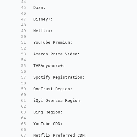
44
45
 Dazn
:
                                  Fai
46
47
 Disney+
:
                               No 
48
49
 Netflix
:
                               Ori
50
51
 YouTube Premium
:
                       Yes
52
53
 Amazon Prime Video
:
                    Yes
54
55
 TVBAnywhere+
:
                          Yes
56
57
 Spotify Registration
:
                  Yes
58
59
 OneTrust Region
:
                       US 
60
61
 iQyi Oversea Region
:
                   US
62
63
 Bing Region
:
                           US
64
65
 YouTube CDN
:
                           Dal
66
67
 Netflix Preferred CDN
:
                 Los