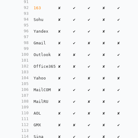
91
92
163
       ✘     ✔     ✔     ✘     ✔     ✘ 
93
94
Sohu      ✘     ✔     ✔     ✘     ✔     ✘ 
95
96
Yandex    ✘     ✔     ✔     ✘     ✔     ✘ 
97
98
Gmail     ✘     ✔     ✘     ✘     ✘     ✘ 
99
100
Outlook   ✘     ✘     ✔     ✘     ✔     ✘ 
101
102
Office365 ✘     ✘     ✔     ✘     ✔     ✘ 
103
104
Yahoo     ✘     ✔     ✘     ✘     ✘     ✘ 
105
106
MailCOM   ✘     ✔     ✔     ✘     ✔     ✘ 
107
108
MailRU    ✘     ✔     ✘     ✘     ✔     ✘ 
109
110
AOL       ✘     ✔     ✘     ✘     ✘     ✘ 
111
112
GMX       ✘     ✘     ✔     ✘     ✔     ✘ 
113
114
Sina      ✘     ✔     ✔     ✘     ✔     ✘ 