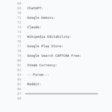
68
69
 ChatGPT
:
                               Yes
70
71
 Google Gemini
:
                         Yes
72
73
 Claude
:
                                Yes
74
75
 Wikipedia Editability
:
                 No
76
77
 Google Play Store
:
                     Uni
78
79
 Google Search CAPTCHA Free
:
            Yes
80
81
 Steam Currency
:
                        USD
82
83
 ---Forum---
84
85
 Reddit
:
                                No
86
87
=======================================
88