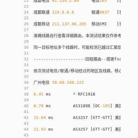
22
成都电信 
61.139
.2
.69
     电信
163
[
普通线路
]
23
24
成都联通 
119.6
.6
.6
       联通
4837
[
普通线路
]
25
26
成都移动 
211.137
.96
.205
  移动CMI    
[
普通线路
]
27
28
准确线路自行查看详细路由，本测试结果仅作参考
29
30
同一目标地址多个线路时，可能检测已越过汇聚层，除了第
31
32
---------------------回程路由--感谢fscarmen开
33
34
依次测试电信/联通/移动经过的地区及线路，核心程序来自ne
35
36
广州电信 
58.60
.188
.222
37
38
0.45
 ms         * RFC1918
39
40
0.70
 ms         AS31898 
[
OC
-195
]
 美国 cloud
41
42
15.64
 ms        AS3257 
[
GTT-GTT
]
 美国 亚利桑
43
44
32.93
 ms        AS3257 
[
GTT-GTT
]
 美国 亚利桑那
45