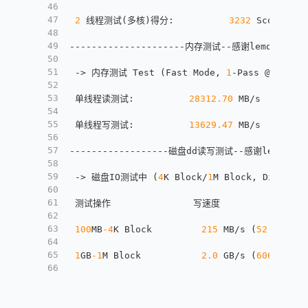
46
47
2
 线程测试(多核)得分
:
3232
 Scores
48
49
---------------------内存测试--感谢lemonbench开
50
51
 -> 内存测试 Test (Fast Mode
,
1
-Pass @ 
5
sec)
52
53
 单线程读测试
:
28312.70
 MB/s
54
55
 单线程写测试
:
13629.47
 MB/s
56
57
------------------磁盘dd读写测试--感谢lemonbenc
58
59
 -> 磁盘IO测试中 (
4
K Block/
1
M Block
,
 Direct M
60
61
 测试操作               写速度                
62
63
100
MB
-4
K Block         
215
 MB/s (
52.39
 IOP
64
65
1
GB
-1
M Block           
2.0
 GB/s (
6069
 IOPS
66