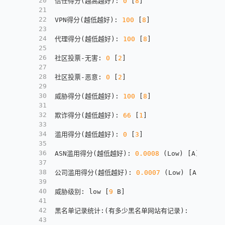
20
信任得分(越高越好)
:
0
[
8
]
21
22
VPN得分(越低越好)
:
100
[
8
]
23
24
代理得分(越低越好)
:
100
[
8
]
25
26
社区投票-无害
:
0
[
2
]
27
28
社区投票-恶意
:
0
[
2
]
29
30
威胁得分(越低越好)
:
100
[
8
]
31
32
欺诈得分(越低越好)
:
66
[
1
]
33
34
滥用得分(越低越好)
:
0
[
3
]
35
36
ASN滥用得分(越低越好)
:
0.0008
 (Low) 
[
A
]
37
38
公司滥用得分(越低越好)
:
0.0007
 (Low) 
[
A
]
39
40
威胁级别
:
 low 
[
9
 B
]
41
42
黑名单记录统计
:
(有多少黑名单网站有记录)
:
43