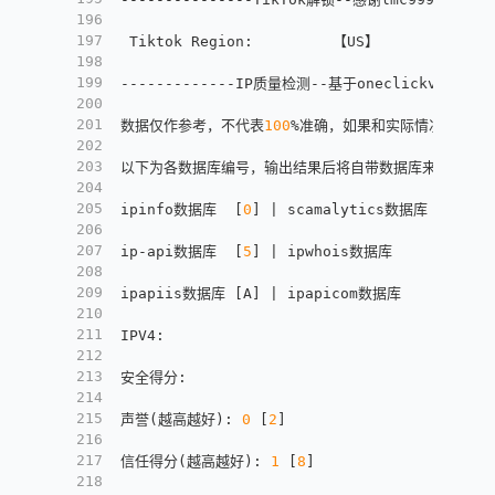
196
197
 Tiktok Region
:
         【US】
198
199
-------------IP质量检测--基于oneclickvirt/sec
200
201
数据仅作参考，不代表
100
%准确，如果和实际情况不一致
202
203
以下为各数据库编号，输出结果后将自带数据库来源对应的
204
205
ipinfo数据库  
[
0
]
 | scamalytics数据库 
[
1
]
 | 
206
207
ip-api数据库  
[
5
]
 | ipwhois数据库     
[
6
]
 | 
208
209
ipapiis数据库 
[
A
]
 | ipapicom数据库    
[
B
]
 | 
210
211
IPV4
:
212
213
安全得分
:
214
215
声誉(越高越好)
:
0
[
2
]
216
217
信任得分(越高越好)
:
1
[
8
]
218