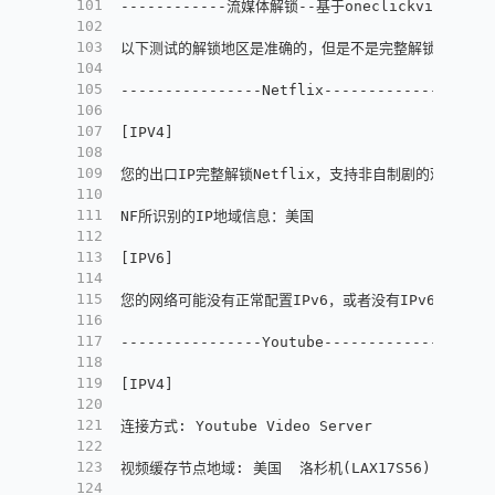
101
------------流媒体解锁--基于oneclickvirt/Comm
102
103
以下测试的解锁地区是准确的，但是不是完整解锁的判断可
104
105
----------------Netflix-----------------
106
107
[
IPV4
]
108
109
您的出口IP完整解锁Netflix，支持非自制剧的观看
110
111
NF所识别的IP地域信息：美国
112
113
[
IPV6
]
114
115
您的网络可能没有正常配置IPv6，或者没有IPv6网络接入
116
117
----------------Youtube-----------------
118
119
[
IPV4
]
120
121
连接方式
:
 Youtube Video Server
122
123
视频缓存节点地域
:
 美国  洛杉机(LAX17S56)
124