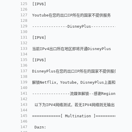
125
[
IPV6
]
126
127
Youtube在您的出口IP所在的国家不提供服务
128
129
---------------DisneyPlus---------------
130
131
[
IPV4
]
132
133
当前IPv4出口所在地区即将开通DisneyPlus
134
135
[
IPV6
]
136
137
DisneyPlus在您的出口IP所在的国家不提供服务
138
139
解锁Netflix，Youtube，DisneyPlus上面和下
140
141
----------------流媒体解锁--感谢RegionRestric
142
143
 以下为IPV4网络测试，若无IPV4网络则无输出
144
145
============
[
 Multination 
]
============
146
147
 Dazn
:
                                  Fa