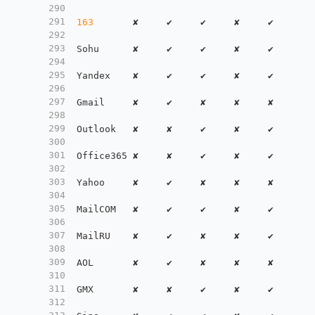
290
291
163
       ✘     ✔     ✔     ✘     ✔     ✘ 
292
293
Sohu      ✘     ✔     ✔     ✘     ✔     ✘ 
294
295
Yandex    ✘     ✔     ✔     ✘     ✔     ✘ 
296
297
Gmail     ✘     ✔     ✘     ✘     ✘     ✘ 
298
299
Outlook   ✘     ✘     ✔     ✘     ✔     ✘ 
300
301
Office365 ✘     ✘     ✔     ✘     ✔     ✘ 
302
303
Yahoo     ✘     ✔     ✘     ✘     ✘     ✘ 
304
305
MailCOM   ✘     ✔     ✔     ✘     ✔     ✘ 
306
307
MailRU    ✘     ✔     ✘     ✘     ✔     ✘ 
308
309
AOL       ✘     ✔     ✘     ✘     ✘     ✘ 
310
311
GMX       ✘     ✘     ✔     ✘     ✔     ✘ 
312