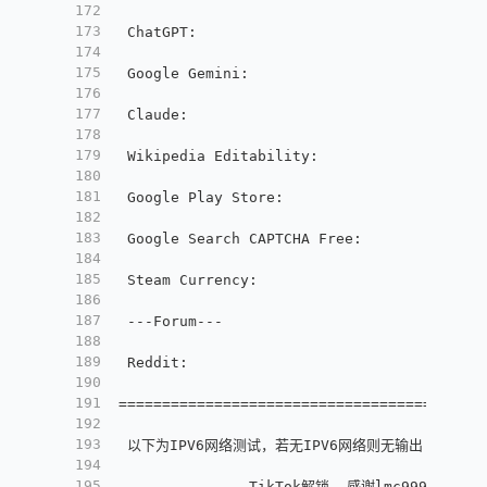
172
173
 ChatGPT
:
                               Ye
174
175
 Google Gemini
:
                         Ye
176
177
 Claude
:
                                Ye
178
179
 Wikipedia Editability
:
                 Ye
180
181
 Google Play Store
:
                     Un
182
183
 Google Search CAPTCHA Free
:
            Ye
184
185
 Steam Currency
:
                        US
186
187
 ---Forum---
188
189
 Reddit
:
                                Ye
190
191
=======================================
192
193
 以下为IPV6网络测试，若无IPV6网络则无输出
194
195
---------------TikTok解锁--感谢lmc999的源脚本及