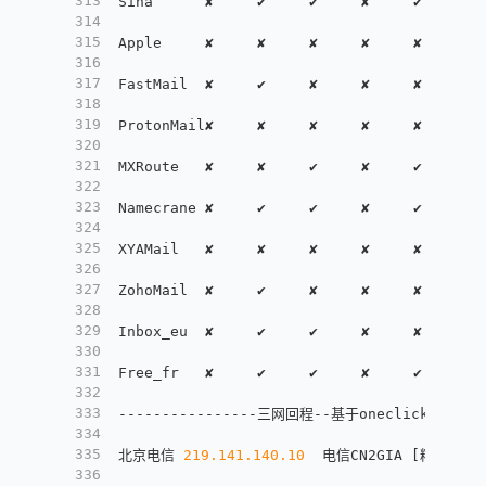
313
Sina      ✘     ✔     ✔     ✘     ✔     ✘ 
314
315
Apple     ✘     ✘     ✘     ✘     ✘     ✘ 
316
317
FastMail  ✘     ✔     ✘     ✘     ✘     ✘ 
318
319
ProtonMail✘     ✘     ✘     ✘     ✘     ✘ 
320
321
MXRoute   ✘     ✘     ✔     ✘     ✔     ✘ 
322
323
Namecrane ✘     ✔     ✔     ✘     ✔     ✘ 
324
325
XYAMail   ✘     ✘     ✘     ✘     ✘     ✘ 
326
327
ZohoMail  ✘     ✔     ✘     ✘     ✘     ✘ 
328
329
Inbox_eu  ✘     ✔     ✔     ✘     ✘     ✘ 
330
331
Free_fr   ✘     ✔     ✔     ✘     ✔     ✘ 
332
333
----------------三网回程--基于oneclickvirt/ba
334
335
北京电信 
219.141
.140
.10
  电信CN2GIA 
[
精品线路
]
336