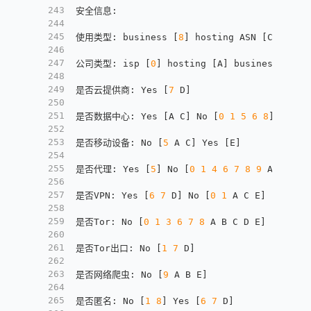
243
安全信息
:
244
245
使用类型
:
 business 
[
8
]
 hosting ASN 
[
C
]
 host
246
247
公司类型
:
 isp 
[
0
]
 hosting 
[
A
]
 business 
[
7
]
248
249
是否云提供商
:
 Yes 
[
7
 D
]
250
251
是否数据中心
:
 Yes 
[
A C
]
 No 
[
0
1
5
6
8
]
252
253
是否移动设备
:
 No 
[
5
 A C
]
 Yes 
[
E
]
254
255
是否代理
:
 Yes 
[
5
]
 No 
[
0
1
4
6
7
8
9
 A B C D
256
257
是否VPN
:
 Yes 
[
6
7
 D
]
 No 
[
0
1
 A C E
]
258
259
是否Tor
:
 No 
[
0
1
3
6
7
8
 A B C D E
]
260
261
是否Tor出口
:
 No 
[
1
7
 D
]
262
263
是否网络爬虫
:
 No 
[
9
 A B E
]
264
265
是否匿名
:
 No 
[
1
8
]
 Yes 
[
6
7
 D
]