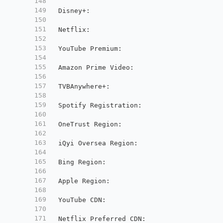
148
149
 Disney+
:
                               No
150
151
 Netflix
:
                               Ye
152
153
 YouTube Premium
:
                       Ye
154
155
 Amazon Prime Video
:
                    Ye
156
157
 TVBAnywhere+
:
                          Ye
158
159
 Spotify Registration
:
                  Ye
160
161
 OneTrust Region
:
                       US
162
163
 iQyi Oversea Region
:
                   US
164
165
 Bing Region
:
                           US
166
167
 Apple Region
:
                          US
168
169
 YouTube CDN
:
                           Lo
170
171
 Netflix Preferred CDN
:
                 Lo