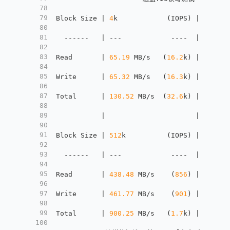
78
79
Block Size | 
4
k            (IOPS) | 
64
k   
80
81
  ------   | ---            ----  | ----  
82
83
Read       | 
65.19
 MB/s   (
16.2
k) | 
346.47
84
85
Write      | 
65.32
 MB/s   (
16.3
k) | 
348.29
86
87
Total      | 
130.52
 MB/s  (
32.6
k) | 
694.76
88
89
           |                      |       
90
91
Block Size | 
512
k          (IOPS) | 
1
m    
92
93
  ------   | ---            ----  | ----  
94
95
Read       | 
438.48
 MB/s    (
856
) | 
495.86
96
97
Write      | 
461.77
 MB/s    (
901
) | 
528.88
98
99
Total      | 
900.25
 MB/s   (
1.7
k) | 
1.02
 G
100