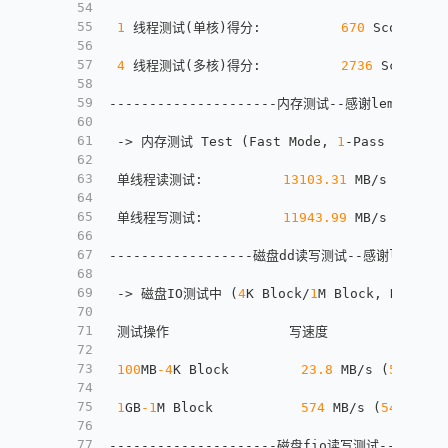
54
55
1
 线程测试(单核)得分
:
670
 Scores
56
57
4
 线程测试(多核)得分
:
2736
 Scores
58
59
---------------------内存测试--感谢lemonbench
60
61
 -> 内存测试 Test (Fast Mode
,
1
-Pass @ 
5
sec
62
63
 单线程读测试
:
13103.31
 MB/s
64
65
 单线程写测试
:
11943.99
 MB/s
66
67
------------------磁盘dd读写测试--感谢lemonben
68
69
 -> 磁盘IO测试中 (
4
K Block/
1
M Block
,
 Direct 
70
71
 测试操作               写速度               
72
73
100
MB
-4
K Block         
23.8
 MB/s (
5808
 IO
74
75
1
GB
-1
M Block           
574
 MB/s (
548
 IOPS
76
77
---------------------磁盘fio读写测试--感谢yabs