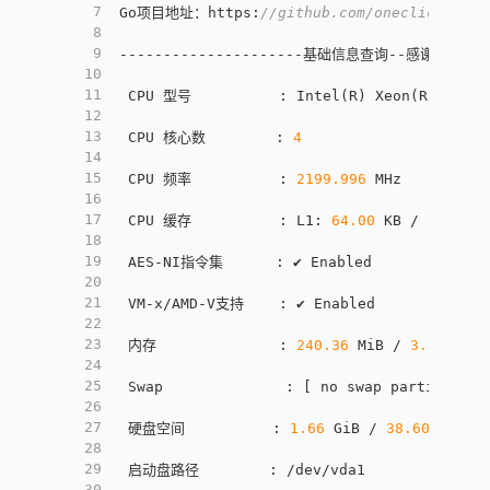
7
Go项目地址：https
:
//github.com/oneclickvirt/
8
9
---------------------基础信息查询--感谢所有开源项
10
11
 CPU 型号          
:
 Intel(R) Xeon(R) CPU E
12
13
 CPU 核心数        
:
4
14
15
 CPU 频率          
:
2199.996
 MHz
16
17
 CPU 缓存          
:
 L1
:
64.00
 KB / L2
:
512
18
19
 AES-NI指令集      
:
 ✔ Enabled
20
21
 VM-x/AMD-V支持    
:
 ✔ Enabled
22
23
 内存              
:
240.36
 MiB / 
3.83
 GiB
24
25
 Swap              
:
[
 no swap partition o
26
27
 硬盘空间          
:
1.66
 GiB / 
38.60
 GiB
28
29
 启动盘路径        
:
 /dev/vda1
30