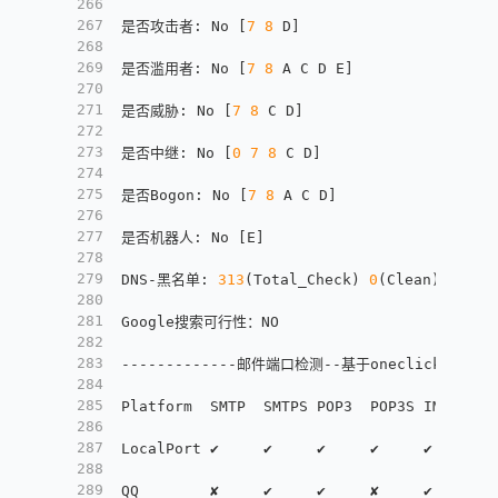
266
267
是否攻击者
:
 No 
[
7
8
 D
]
268
269
是否滥用者
:
 No 
[
7
8
 A C D E
]
270
271
是否威胁
:
 No 
[
7
8
 C D
]
272
273
是否中继
:
 No 
[
0
7
8
 C D
]
274
275
是否Bogon
:
 No 
[
7
8
 A C D
]
276
277
是否机器人
:
 No 
[
E
]
278
279
DNS-黑名单
:
313
(Total_Check) 
0
(Clean) 
9
(Bla
280
281
Google搜索可行性：NO
282
283
-------------邮件端口检测--基于oneclickvirt/po
284
285
Platform  SMTP  SMTPS POP3  POP3S IMAP  IM
286
287
LocalPort ✔     ✔     ✔     ✔     ✔     ✔ 
288
289
QQ        ✘     ✔     ✔     ✘     ✔     ✘ 