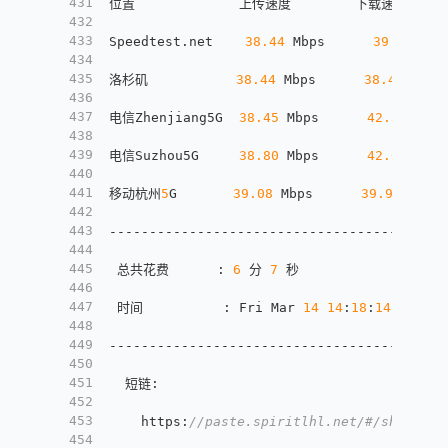
431
位置             上传速度        下载速度    
432
433
Speedtest.net    
38.44
 Mbps      
39.50
 Mbp
434
435
洛杉矶           
38.44
 Mbps      
38.41
 Mbps
436
437
电信Zhenjiang5G  
38.45
 Mbps      
42.36
 Mbps
438
439
电信Suzhou5G     
38.80
 Mbps      
42.08
 Mbps
440
441
移动杭州
5
G       
39.08
 Mbps      
39.99
 Mbps
442
443
------------------------------------------
444
445
 总共花费      
:
6
 分 
7
 秒
446
447
 时间          
:
 Fri Mar 
14
14
:
18
:
14
 UTC 
20
448
449
------------------------------------------
450
451
  短链
:
452
453
    https
:
//paste.spiritlhl.net/#/show/Wc7
454