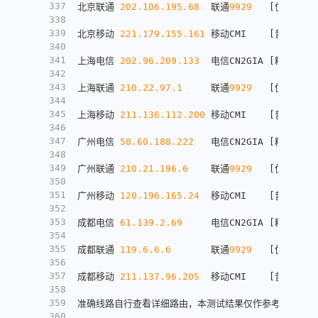
337
北京联通 
202.106
.195
.68
  联通
9929
[
优质线路
]
338
339
北京移动 
221.179
.155
.161
 移动CMI    
[
普通线路
]
340
341
上海电信 
202.96
.209
.133
  电信CN2GIA 
[
精品线路
]
342
343
上海联通 
210.22
.97
.1
     联通
9929
[
优质线路
]
344
345
上海移动 
211.136
.112
.200
 移动CMI    
[
普通线路
]
346
347
广州电信 
58.60
.188
.222
   电信CN2GIA 
[
精品线路
]
348
349
广州联通 
210.21
.196
.6
    联通
9929
[
优质线路
]
350
351
广州移动 
120.196
.165
.24
  移动CMI    
[
普通线路
]
352
353
成都电信 
61.139
.2
.69
     电信CN2GIA 
[
精品线路
]
354
355
成都联通 
119.6
.6
.6
       联通
9929
[
优质线路
]
356
357
成都移动 
211.137
.96
.205
  移动CMI    
[
普通线路
]
358
359
准确线路自行查看详细路由，本测试结果仅作参考
360