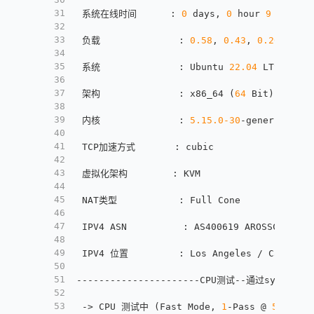
31
 系统在线时间      
:
0
 days
,
0
 hour 
9
 min
32
33
 负载              
:
0.58
,
0.43
,
0.20
34
35
 系统              
:
 Ubuntu 
22.04
 LTS (x86_
36
37
 架构              
:
 x86_64 (
64
 Bit)
38
39
 内核              
:
5.15
.0
-30
-generic
40
41
 TCP加速方式       
:
 cubic
42
43
 虚拟化架构        
:
 KVM
44
45
 NAT类型           
:
 Full Cone
46
47
 IPV4 ASN          
:
 AS400619 AROSSCLOUD I
48
49
 IPV4 位置         
:
 Los Angeles / Californ
50
51
----------------------CPU测试--通过sysbench测
52
53
 -> CPU 测试中 (Fast Mode
,
1
-Pass @ 
5
sec)