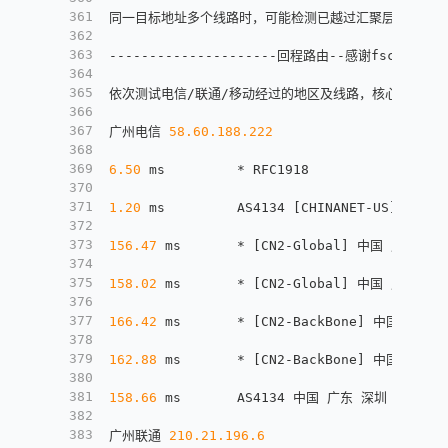
361
同一目标地址多个线路时，可能检测已越过汇聚层，除了第
362
363
---------------------回程路由--感谢fscarmen开
364
365
依次测试电信/联通/移动经过的地区及线路，核心程序来自ne
366
367
广州电信 
58.60
.188
.222
368
369
6.50
 ms         * RFC1918
370
371
1.20
 ms         AS4134 
[
CHINANET-US
]
 美国 加
372
373
156.47
 ms       * 
[
CN2-Global
]
 中国 广东 广州 
374
375
158.02
 ms       * 
[
CN2-Global
]
 中国 广东 广州 
376
377
166.42
 ms       * 
[
CN2-BackBone
]
 中国 广东 广
378
379
162.88
 ms       * 
[
CN2-BackBone
]
 中国 广东 广
380
381
158.66
 ms       AS4134 中国 广东 深圳 福田区 ww
382
383
广州联通 
210.21
.196
.6