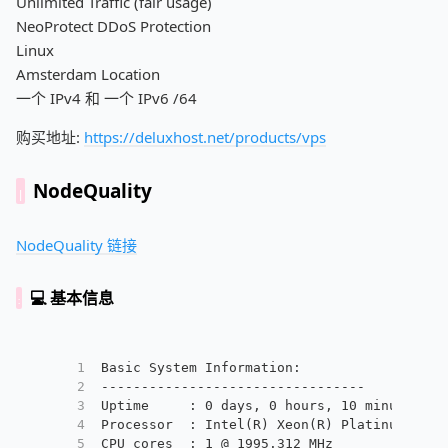
Unlimited Traffic (fair usage)
NeoProtect DDoS Protection
Linux
Amsterdam Location
一个 IPv4 和 一个 IPv6 /64
购买地址:
https://deluxhost.net/products/vps
NodeQuality
NodeQuality 链接
💻 基本信息
1
Basic System Information:
2
---------------------------------
3
Uptime     : 0 days, 0 hours, 10 minutes
4
Processor  : Intel(R) Xeon(R) Platinum 8173
5
CPU cores  : 1 @ 1995.312 MHz