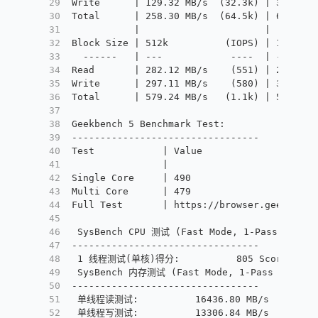
29
Write      | 129.32 MB/s  (32.3k) | 307.09 
30
Total      | 258.30 MB/s  (64.5k) | 612.57 
31
           |                      |
32
Block Size | 512k          (IOPS) | 1m     
33
  ------   | ---            ----  | ----   
34
Read       | 282.12 MB/s    (551) | 283.41 
35
Write      | 297.11 MB/s    (580) | 302.29 
36
Total      | 579.24 MB/s   (1.1k) | 585.71 
37
38
Geekbench 5 Benchmark Test:
39
---------------------------------
40
Test            | Value
41
                |
42
Single Core     | 490
43
Multi Core      | 479
44
Full Test       | https://browser.geekbench
45
46
 SysBench CPU 测试 (Fast Mode, 1-Pass @ 5sec
47
---------------------------------
48
 1 线程测试(单核)得分:          805 Scores
49
 SysBench 内存测试 (Fast Mode, 1-Pass @ 5sec
50
---------------------------------
51
 单线程读测试:          16436.80 MB/s
52
 单线程写测试:          13306.84 MB/s