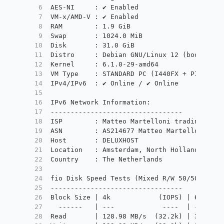
6
AES-NI     : ✔ Enabled
7
VM-x/AMD-V : ✔ Enabled
8
RAM        : 1.9 GiB
9
Swap       : 1024.0 MiB
10
Disk       : 31.0 GiB
11
Distro     : Debian GNU/Linux 12 (bookworm)
12
Kernel     : 6.1.0-29-amd64
13
VM Type    : STANDARD PC (I440FX + PIIX, 19
14
IPv4/IPv6  : ✔ Online / ✔ Online
15
16
IPv6 Network Information:
17
---------------------------------
18
ISP        : Matteo Martelloni trading as D
19
ASN        : AS214677 Matteo Martelloni tra
20
Host       : DELUXHOST
21
Location   : Amsterdam, North Holland (NH)
22
Country    : The Netherlands
23
24
fio Disk Speed Tests (Mixed R/W 50/50) (Par
25
---------------------------------
26
Block Size | 4k            (IOPS) | 64k    
27
  ------   | ---            ----  | ----   
28
Read       | 128.98 MB/s  (32.2k) | 305.48 