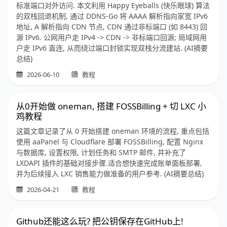
标准端口对外访问. 本文利用 Happy Eyeballs (快乐眼球) 算法
的双栈回退机制, 通过 DDNS-Go 将 AAAA 解析指向家宽 IPv6
地址, A 解析指向 CDN 节点, CDN 通过非标端口 (如 8443) 回
源 IPv6. 公网用户走 IPv4 -> CDN -> 非标端口回源; 局域网用
户走 IPv6 直连, 从而绕过端口封锁实现双栈分流建站. (AI摘要
总结)
2026-06-10
教程
从0开始做 oneman, 搭建 FOSSBilling + 切 LXC 小
鸡教程
这篇文章记录了从 0 开始搭建 oneman 环境的流程, 重点包括
使用 aaPanel 与 Cloudflare 部署 FOSSBilling, 配置 Nginx
与数据库, 设置权限, 计划任务和 SMTP 邮件, 并补充了
LXDAPI 插件的基础对接步骤.适合想快速完成账单面板部署,
并为后续接入 LXC 销售能力做准备的用户参考. (AI摘要总结)
2026-04-21
教程
Github还能这么玩? 把公钥保存在GitHub上!