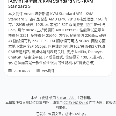
[Advin] 堪萨斯城 KVM Standard VPS - KVM
Standard S
本文测评 Advin 堪萨斯城 KVM Standard VPS - KVM
Standard S. 该机型配备 AMD EPYC 7B13 8核处理器, 16G 内
存, 128GB 硬盘, 10Gbps 带宽和 32T 双向流量, 提供 IPv4 与
IPv6, 月付 8usd (五折优惠码 4BU1XYIYX5). 性能测试显示单
核得分 3251, 多核得分 25640, 内存读写速度约 22GB/s, 硬盘
4k 随机读写约 66k IOPS, 1M 顺序读写可达 5GB/s. 网络方面,
本地下载速度超 6Gbps, 回程线路为电信163/联通4837/移动
CMI普通线路. 流媒体解锁表现良好, 支持 Netflix, Disney+,
ChatGPT 等主流平台. IP 质量优秀, 信任得分 100, 无滥用记
录. 总体而言是一款性价比很高的性能机. (AI摘要总结)
2026-06-27
VPS测评
本站由
夜轻
使用
Stellar 1.33.1
主题创建。
本博客所有文章除特别声明外，均采用
CC BY-NC-SA 4.0
许可协议，转载请
明出处。
已发布 78 篇文章，
总计 91.5k 字。